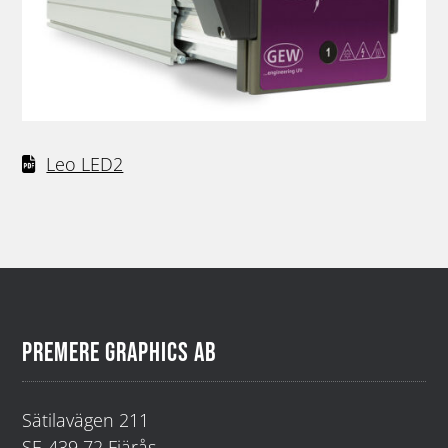
Leo LED2
PREMERE GRAPHICS AB
Sätilavägen 211
SE-439 72 Fjärås